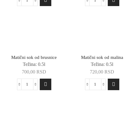
je
je:
Matični
Matični
bila:
690,00 RSD.
sok
sok
730,00 RSD.
od
od
aronije
crne
količina
ribizle
količina
Matični sok od brusnice
Matični sok od malina
Težina: 0.5l
Težina: 0.5l
700,00
RSD
720,00
RSD
Matični
Matični
sok
sok
od
od
brusnice
malina
količina
količina