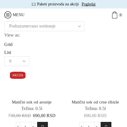
Paketi proizvoda na akciji
Pogledaj
MENU
0
View as:
Grid
List
Products
per
page
AKCIJA
Matični sok od aronije
Matični sok od crne ribizle
Težina: 0.5l
Težina: 0.5l
Originalna
Trenutna
730,00
RSD
690,00
RSD
690,00
RSD
cena
cena