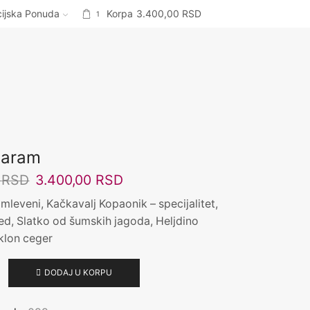
ijska Ponuda
Korpa
3.400,00
RSD
1
Jaram
Originalna
Trenutna
0
RSD
3.400,00
RSD
cena
cena
 mleveni, Kačkavalj Kopaonik – specijalitet,
je
je:
ed, Slatko od šumskih jagoda, Heljdino
bila:
3.400,00 RSD.
klon ceger
4.000,00 RSD.
DODAJ U KORPU
a