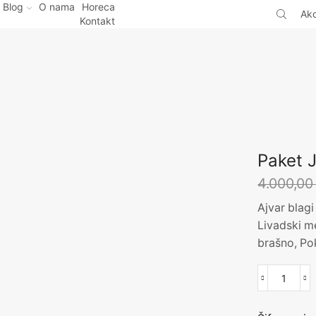
Blog
O nama
Horeca
Akc
Kontakt
Paket 
4.000,0
Ajvar blagi
Livadski m
brašno, Po
Paket
Jaram
količin