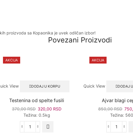
ih proizvoda sa Kopaonika je uvek odličan izbor!
Povezani Proizvodi
AKCIJA
AKCIJA
uick View
Quick View
DODAJ U KORPU
DODAJ 
Testenina od spelte fusili
Ajvar blagi c
Originalna
Trenutna
Origi
370,00
RSD
320,00
RSD
850,00
RSD
750
cena
cena
cena
Težina: 0.5kg
Težina: 56
je
je:
je
bila:
320,00 RSD.
bila:
Testenina
Ajvar