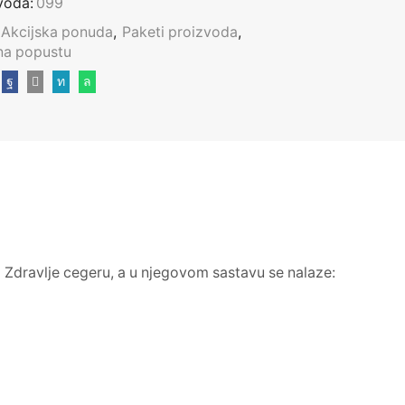
voda:
099
Akcijska ponuda
,
Paketi proizvoda
,
na popustu
 Zdravlje
cegeru, a u njegovom sastavu se nalaze: